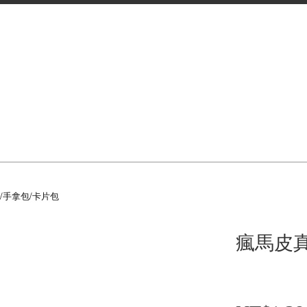
/手拿包/卡片包
瘋馬皮真