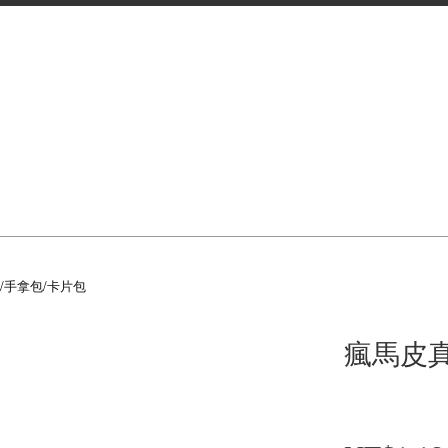
/手拿包/卡片包
瘋馬皮真