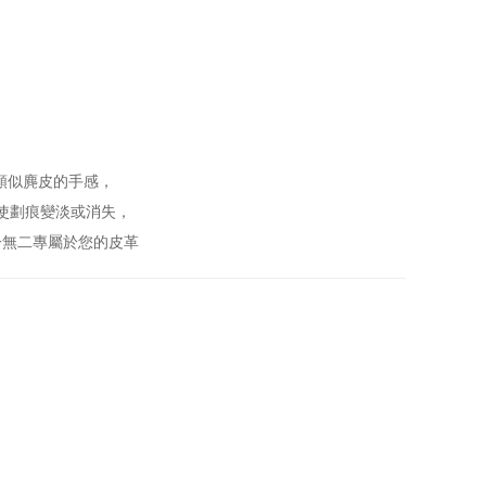
類似麂皮的手感，
使劃痕變淡或消失，
一無二專屬於您的皮革