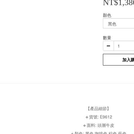
NT$1,38
顏色
數量
加入
【產品細節】
🔹貨號: E9612
🔹面料: 頭層牛皮
🔹顏色: 黑色 咖啡色 棕色 藍色