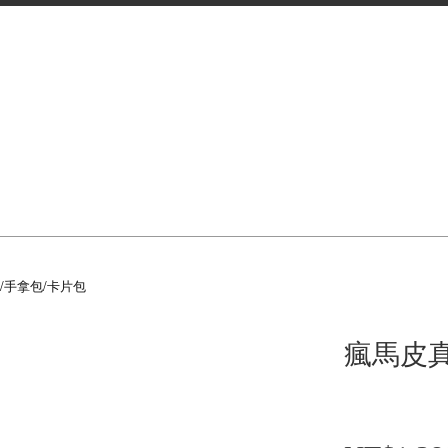
/手拿包/卡片包
瘋馬皮真皮