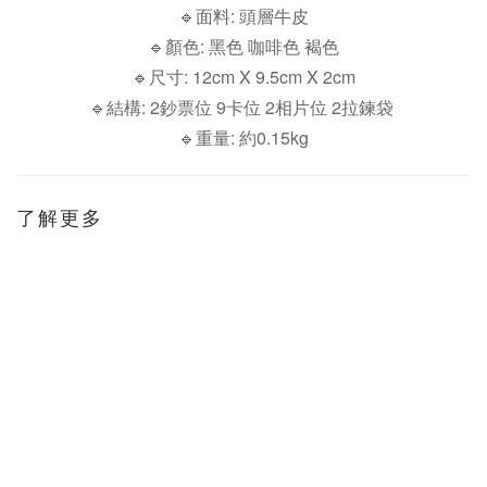
🔹面料: 頭層牛皮
🔹顏色: 黑色 咖啡色 褐色
🔹尺寸: 12cm X 9.5cm X 2cm
🔹結構: 2鈔票位 9卡位 2相片位 2拉鍊袋
🔹重量: 約0.15kg
了解更多