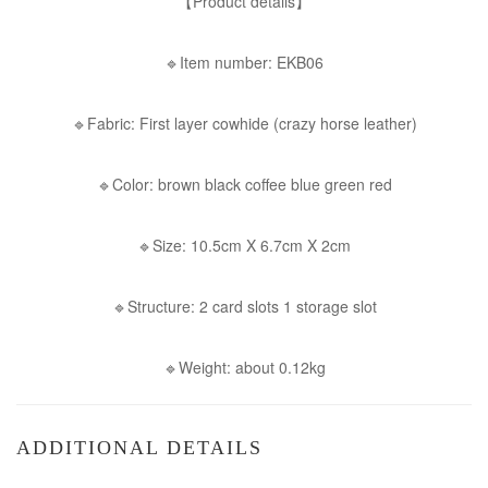
【Product details】
🔹Item number: EKB06
🔹Fabric: First layer cowhide (crazy horse leather)
🔹Color: brown black coffee blue green red
🔹Size: 10.5cm X 6.7cm X 2cm
🔹Structure: 2 card slots 1 storage slot
🔹Weight: about 0.12kg
ADDITIONAL DETAILS