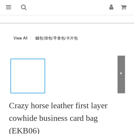
View All
錢包/掛包/手拿包/卡片包
Crazy horse leather first layer
cowhide business card bag
(EKB06)