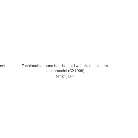
teel
Fashionable round beads inlaid with zircon titanium
steel bracelet (CX1009)
NT$1,180