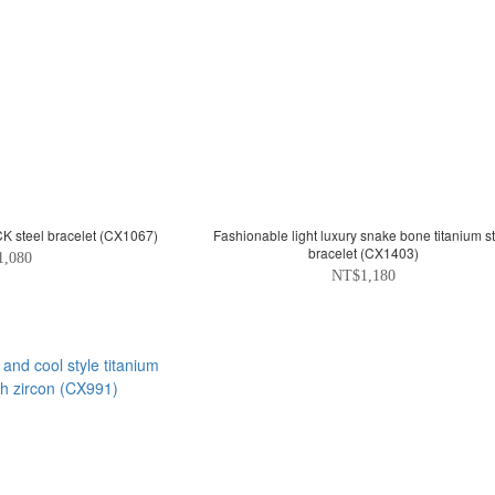
 steel bracelet (CX1067)
Fashionable light luxury snake bone titanium s
bracelet (CX1403)
1,080
NT$1,180