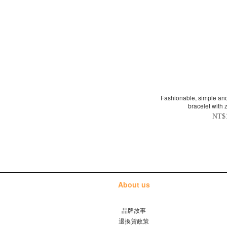
Fashionable, simple and 
bracelet with
NT$
About us
品牌故事
退換貨政策