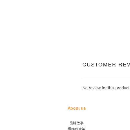
CUSTOMER RE
No review for this product
About us
品牌故事
退換貨政策