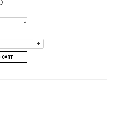
0
O CART