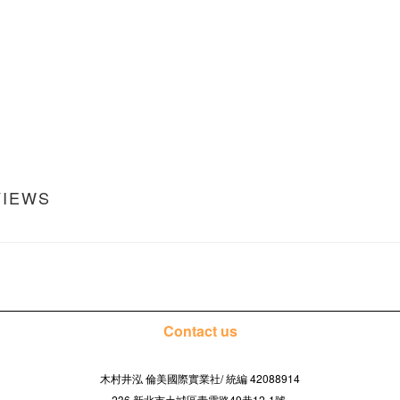
VIEWS
Contact us
木村井泓 倫美國際實業社/
42088914
統編
236 新北市土城區青雲路49巷12-1號