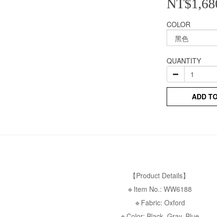
NT$1,68
COLOR
QUANTITY
ADD T
【Product Details】
🔹Item No.: WW6188
🔹Fabric: Oxford
🔹Color: Black, Gray, Blue