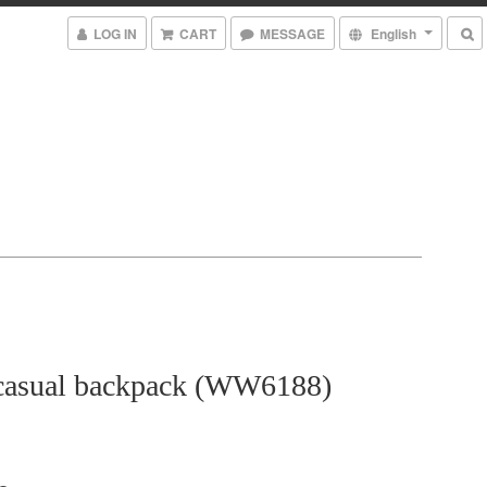
LOG IN
CART
MESSAGE
English
casual backpack (WW6188)