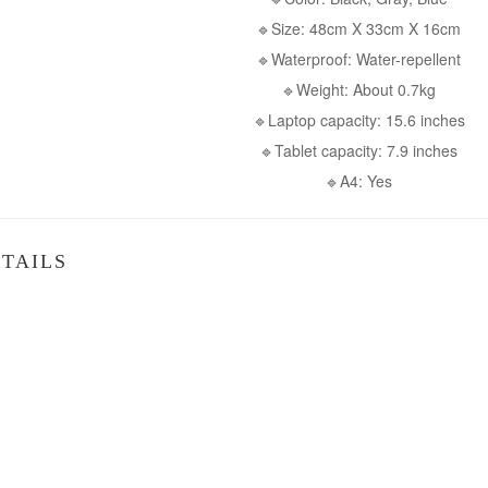
🔹Size: 48cm X 33cm X 16cm
🔹Waterproof: Water-repellent
🔹Weight: About 0.7kg
🔹Laptop capacity: 15.6 inches
🔹Tablet capacity: 7.9 inches
🔹A4: Yes
TAILS