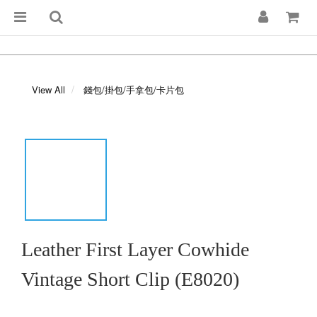
View All
錢包/掛包/手拿包/卡片包
Leather First Layer Cowhide
Vintage Short Clip (E8020)