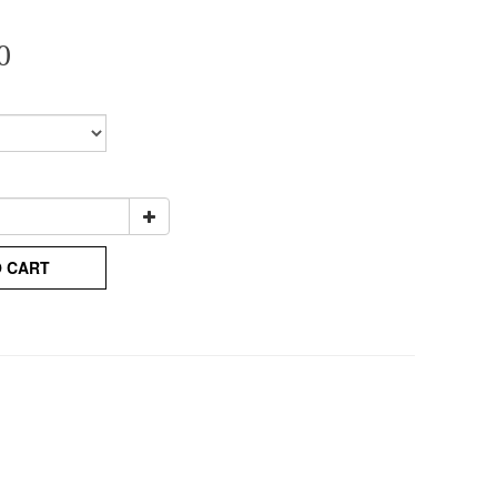
0
O CART