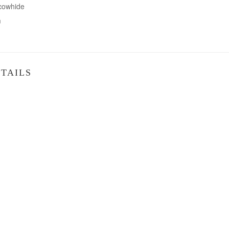
 cowhide
m
TAILS