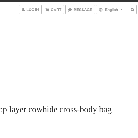
LOG IN
CART
MESSAGE
English
top layer cowhide cross-body bag