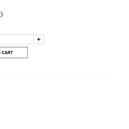
0
O CART