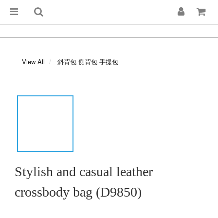
View All
斜背包 側背包 手提包
Stylish and casual leather
crossbody bag (D9850)