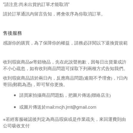
"請注意:尚未出貨的訂單才能取消"
請於訂單通訊內留言告知，將會依序為你取消訂單。
售後服務
感謝你的購買，為了保障你的權益，請務必詳閱以下退換貨規範
收到瑕疵商品
寄錯物品，先在此說聲抱歉，因每日出貨量或許
or
不小心疏忽，如有收到商品問題可採取下列兩種方式告知我們。
收到瑕疵商品請於兩日內，反應商品問題
逾期不予理會
，
日內
(
)
7
寄回
郵戳為憑
，即可幫你更換。
(
)
請買家拍攝商品問題點，把圖片傳送
聯絡店主
(
)
或圖片傳送於mail:
mcjh.jmt@gmail.com
※若經客服確認後判定為商品瑕疵或是作業疏失，來回運費則由
公司吸收支付