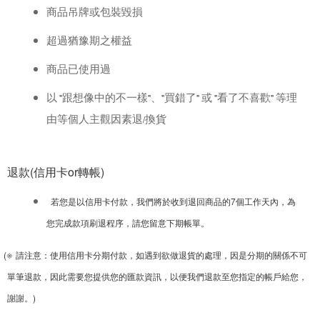
商品吊牌或包裝毀損
超過猶豫期之權益
商品已使用過
以
跟想像中的不一樣
、
買錯了
或
看了不喜歡
等理
"
"
"
"
"
"
由等個人主觀因素退
換貨
/
退款(信用卡or轉帳)
若您是以信用卡付款，我們將於收到退回商品的
7
個工作天內，為
您完成款項刷退程序，請您留意下期帳單。
※
(
請注意
：
使用信用卡分期付款，如遇到欲做退貨的處理，因是分期的關係不可
單筆退款，因此需要您提供您的匯款資訊，以便我們退款至您指定的帳戶給您，
謝謝。)