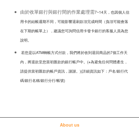
由於收單銀行與銀行間的作業處理需
7~14
天，也因個人信
用卡的結帳週期不同，可能影響退刷款項完成時間（負項可能會落
在下期的帳單上），建議您可詢問信用卡發卡銀行的客服人員為您
說明。
若您是以
ATM
轉帳方式付款，我們將於收到退回商品的
7
個工作天
內，將退款至您當初匯款的銀行帳戶中。(※為避免任何問體產生，
請提供當初匯款的帳戶資訊，謝謝。)(詳細資訊如下：戶名/銀行代
碼/銀行名稱/銀行分行/帳號)
About us