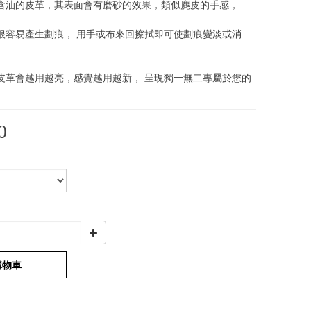
含油的皮革，其表面會有磨砂的效果，類似麂皮的手感，
很容易產生劃痕， 用手或布來回擦拭即可使劃痕變淡或消
皮革會越用越亮，感覺越用越新， 呈現獨一無二專屬於您的
0
購物車