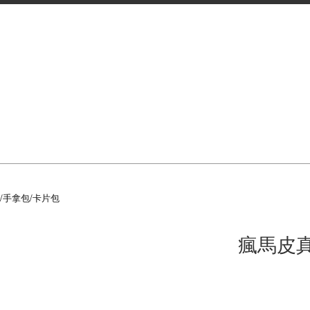
/手拿包/卡片包
瘋馬皮真