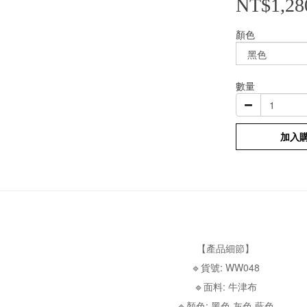
NT$1,28
顏色
數量
加入
【產品細節】
🔹貨號: WW048
🔹面料: 牛津布
🔹顏色: 黑色 灰色 藍色