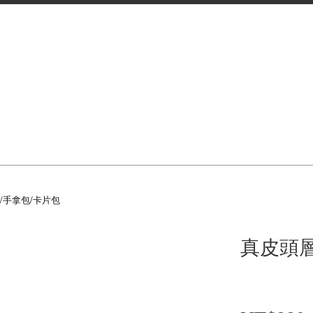
/手拿包/卡片包
真皮頭層