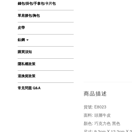
錢包/掛包/手拿包/卡片包
單肩腰包/胸包
皮帶
鈦鋼
購買須知
隱私權政策
退換貨政策
常見問題 Q&A
商品描述
貨號: E8023
面料: 頭層牛皮
顏色: 巧克力色 黑色
尺寸: 9.2cm X 12.2cm X 