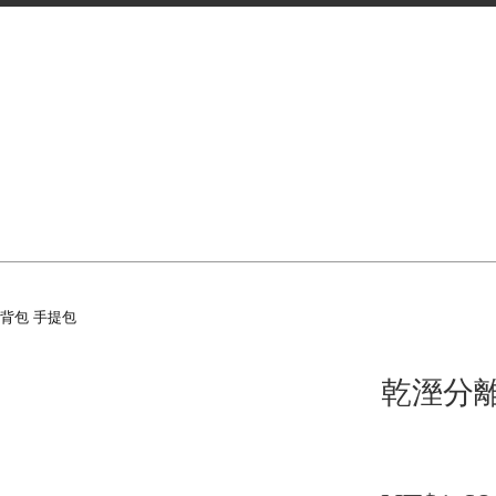
側背包 手提包
乾溼分離