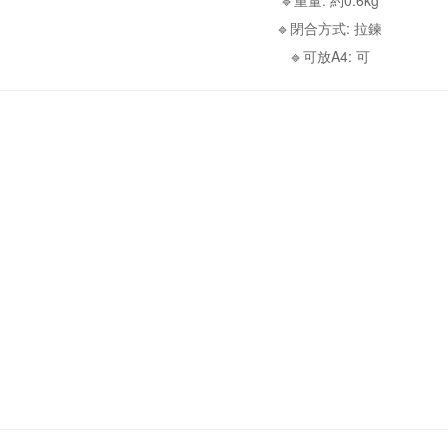
🔹重量: 約0.6kg
🔹閉合方式: 拉鍊
🔹可放A4: 可