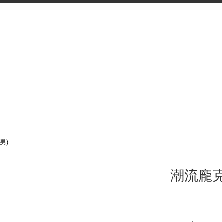
男)
潮流龐克